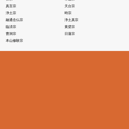
真言宗
天台宗
浄土宗
時宗
融通念仏宗
浄土真宗
臨済宗
黄檗宗
曹洞宗
日蓮宗
本山修験宗