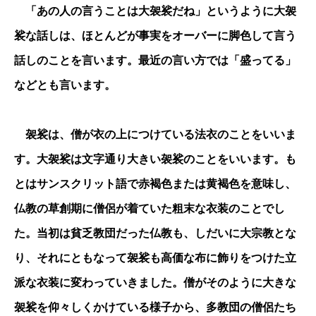
「あの人の言うことは大袈裟だね」というように大袈
裟な話しは、ほとんどが事実をオーバーに脚色して言う
話しのことを言います。最近の言い方では「盛ってる」
などとも言います。
袈裟は、僧が衣の上につけている法衣のことをいいま
す。大袈裟は文字通り大きい袈裟のことをいいます。も
とはサンスクリット語で赤褐色または黄褐色を意味し、
仏教の草創期に僧侶が着ていた粗末な衣装のことでし
た。当初は貧乏教団だった仏教も、しだいに大宗教とな
り、それにともなって袈裟も高価な布に飾りをつけた立
派な衣装に変わっていきました。僧がそのように大きな
袈裟を仰々しくかけている様子から、多教団の僧侶たち