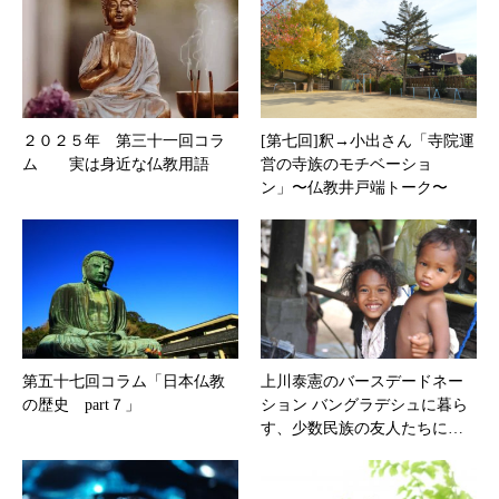
２０２５年 第三十一回コラ
[第七回]釈→小出さん「寺院運
ム 実は身近な仏教用語
営の寺族のモチベーショ
ン」〜仏教井戸端トーク〜
第五十七回コラム「日本仏教
上川泰憲のバースデードネー
の歴史 part７」
ション バングラデシュに暮ら
す、少数民族の友人たちに…