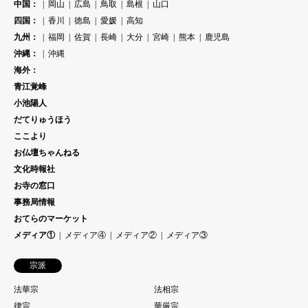
中国：
岡山
広島
鳥取
島根
山口
四国：
香川
徳島
愛媛
高知
九州：
福岡
佐賀
長崎
大分
宮崎
熊本
鹿児島
沖縄：
沖縄
海外：
青江覚峰
小池陽人
だてりゅうほう
ここより
お仏壇ちゃんねる
文化時報社
お寺の窓口
事務局情報
おてらのマーケット
メディア①
メディア④
メディア②
メディア③
宗派
法華宗
法相宗
律宗
華厳宗