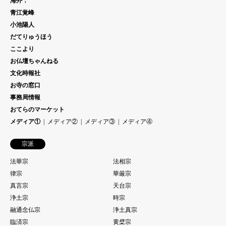
海外：
青江覚峰
小池陽人
だてりゅうほう
ここより
お仏壇ちゃんねる
文化時報社
お寺の窓口
事務局情報
おてらのマーケット
メディア①
メディア②
メディア③
メディア④
宗派
法華宗
法相宗
律宗
華厳宗
真言宗
天台宗
浄土宗
時宗
融通念仏宗
浄土真宗
臨済宗
黄檗宗