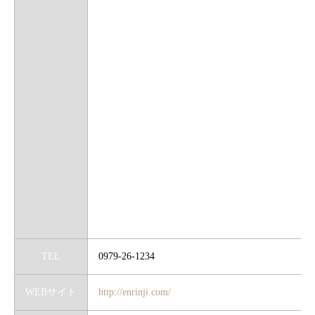
TEL
0979-26-1234
WEBサイト
http://enrinji.com/