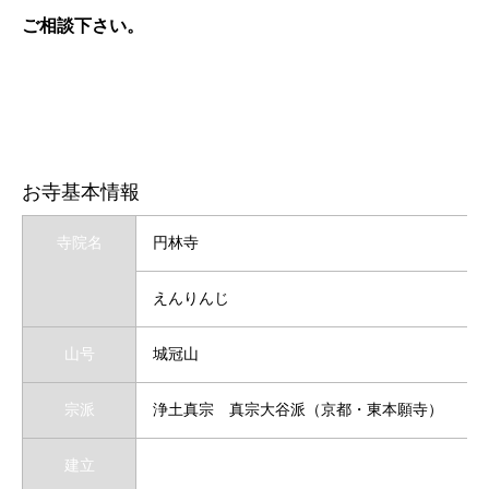
ご相談下さい。
お寺基本情報
寺院名
円林寺
えんりんじ
山号
城冠山
宗派
浄土真宗 真宗大谷派（京都・東本願寺）
建立