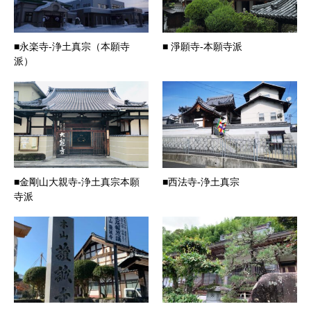
■永楽寺-浄土真宗（本願寺
■ 淨願寺-本願寺派
派）
■金剛山大親寺-浄土真宗本願
■西法寺-浄土真宗
寺派