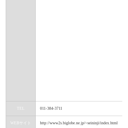
TEL
011-384-3711
WEBサイト
http://www2s.biglobe.ne.jp/~seininji/index.html