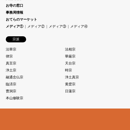
お寺の窓口
事務局情報
おてらのマーケット
メディア①
メディア②
メディア③
メディア④
宗派
法華宗
法相宗
律宗
華厳宗
真言宗
天台宗
浄土宗
時宗
融通念仏宗
浄土真宗
臨済宗
黄檗宗
曹洞宗
日蓮宗
本山修験宗