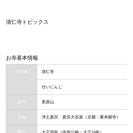
清仁寺トピックス
お寺基本情報
寺院名
清仁寺
せいにんじ
山号
美原山
宗派
浄土真宗 真宗大谷派（京都・東本願寺）
建立
大正四年（寺号公称・大正10年）