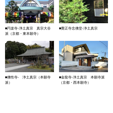
■円楽寺-浄土真宗 真宗大谷
■覺正寺念佛堂-浄土真宗
派（京都・東本願寺）
■佛性寺- 浄土真宗（本願寺
■金龍寺-浄土真宗 本願寺派
派）
（京都・西本願寺）