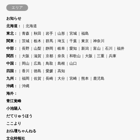
エリア
お知らせ
北海道：
北海道
東北：
青森
秋田
岩手
山形
宮城
福島
関東：
茨城
栃木
群馬
埼玉
千葉
東京
神奈川
中部：
長野
山梨
静岡
岐阜
愛知
新潟
富山
石川
福井
関西：
大阪
滋賀
京都
奈良
和歌山
大阪
三重
兵庫
中国：
岡山
広島
鳥取
島根
山口
四国：
香川
徳島
愛媛
高知
九州：
福岡
佐賀
長崎
大分
宮崎
熊本
鹿児島
沖縄：
沖縄
海外：
青江覚峰
小池陽人
だてりゅうほう
ここより
お仏壇ちゃんねる
文化時報社