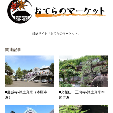
姉妹サイト「おてらのマーケット」
関連記事
■慶誠寺-浄土真宗（本願寺
■光桜山 正向寺-浄土真宗本
派）
願寺派