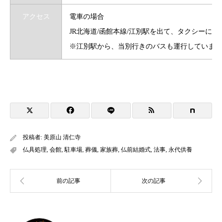
アクセス
電車の場合
JR北海道/函館本線/江別駅を出て、タクシーに乗
※江別駅から、当別行きのバスも運行しています
投稿者:
美原山 清仁寺
仏具処理
,
会館
,
駐車場
,
葬儀
,
家族葬
,
仏前結婚式
,
法事
,
永代供養