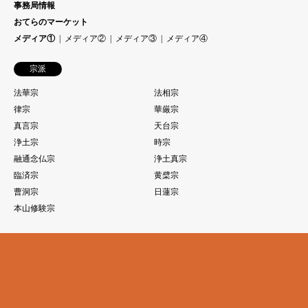
事務局情報
おてらのマーケット
メディア①
メディア②
メディア③
メディア④
宗派
法華宗
法相宗
律宗
華厳宗
真言宗
天台宗
浄土宗
時宗
融通念仏宗
浄土真宗
臨済宗
黄檗宗
曹洞宗
日蓮宗
本山修験宗