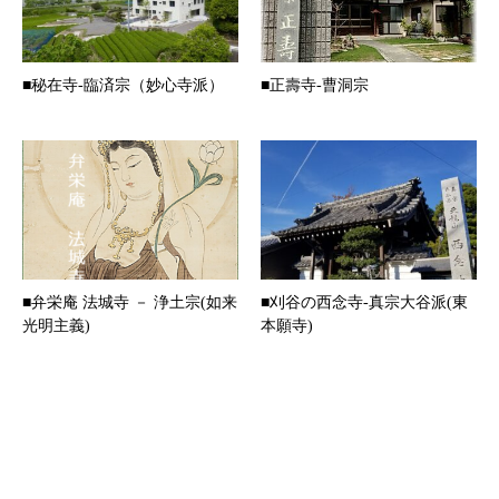
■秘在寺-臨済宗（妙心寺派）
■正壽寺-曹洞宗
■弁栄庵 法城寺 － 浄土宗(如来
■刈谷の西念寺-真宗大谷派(東
光明主義)
本願寺)