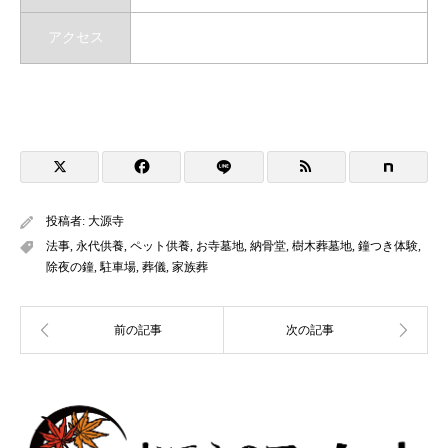
アクセス
投稿者:
大源寺
法事
,
永代供養
,
ペット供養
,
お寺墓地
,
納骨堂
,
樹木葬墓地
,
鐘つき体験
,
除夜の鐘
,
駐車場
,
葬儀
,
家族葬