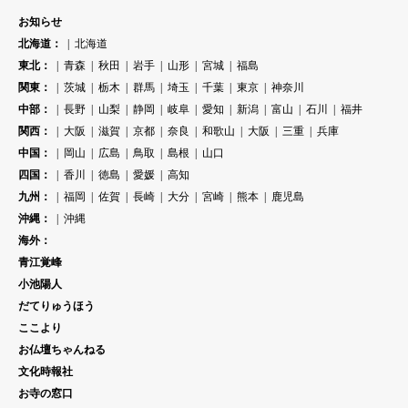
お知らせ
北海道：
北海道
東北：
青森
秋田
岩手
山形
宮城
福島
関東：
茨城
栃木
群馬
埼玉
千葉
東京
神奈川
中部：
長野
山梨
静岡
岐阜
愛知
新潟
富山
石川
福井
関西：
大阪
滋賀
京都
奈良
和歌山
大阪
三重
兵庫
中国：
岡山
広島
鳥取
島根
山口
四国：
香川
徳島
愛媛
高知
九州：
福岡
佐賀
長崎
大分
宮崎
熊本
鹿児島
沖縄：
沖縄
海外：
青江覚峰
小池陽人
だてりゅうほう
ここより
お仏壇ちゃんねる
文化時報社
お寺の窓口