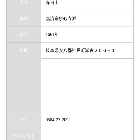
山号
春日山
宗派
臨済宗妙心寺派
建立
1661年
住所
岐阜県安八郡神戸町瀬古２５６－１
TEL
0584-27-2092
WEBサイト