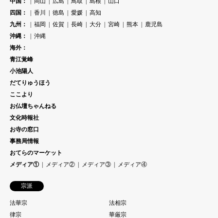
中国：
岡山
広島
鳥取
島根
山口
四国：
香川
徳島
愛媛
高知
九州：
福岡
佐賀
長崎
大分
宮崎
熊本
鹿児島
沖縄：
沖縄
海外：
青江覚峰
小池陽人
だてりゅうほう
ここより
お仏壇ちゃんねる
文化時報社
お寺の窓口
事務局情報
おてらのマーケット
メディア①
メディア②
メディア③
メディア④
宗派
法華宗
法相宗
律宗
華厳宗