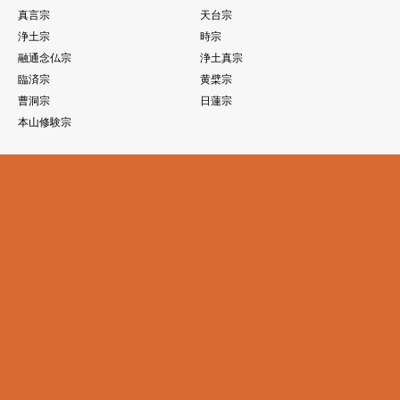
真言宗
天台宗
浄土宗
時宗
融通念仏宗
浄土真宗
臨済宗
黄檗宗
曹洞宗
日蓮宗
本山修験宗