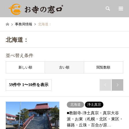
検索
事務局情報
北海道：
北海道：
並べ替え条件
新しい順
古い順
閲覧数順
59件中 1〜10件を表示


北海道
浄土真宗
■教願寺-浄土真宗・真宗大谷
派・お東（札幌・北区・東区・
篠路・丘珠・百合が原…